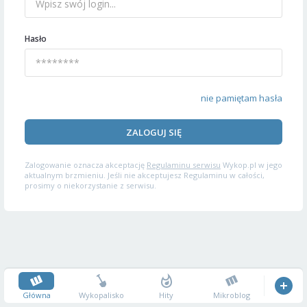
Hasło
nie pamiętam hasła
ZALOGUJ SIĘ
Zalogowanie oznacza akceptację
Regulaminu serwisu
Wykop.pl w jego
aktualnym brzmieniu. Jeśli nie akceptujesz Regulaminu w całości,
prosimy o niekorzystanie z serwisu.
Główna
Wykopalisko
Hity
Mikroblog