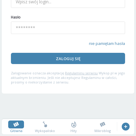
Hasło
nie pamiętam hasła
ZALOGUJ SIĘ
Zalogowanie oznacza akceptację
Regulaminu serwisu
Wykop.pl w jego
aktualnym brzmieniu. Jeśli nie akceptujesz Regulaminu w całości,
prosimy o niekorzystanie z serwisu.
Główna
Wykopalisko
Hity
Mikroblog