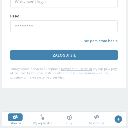
Hasło
nie pamiętam hasła
ZALOGUJ SIĘ
Zalogowanie oznacza akceptację
Regulaminu serwisu
Wykop.pl w jego
aktualnym brzmieniu. Jeśli nie akceptujesz Regulaminu w całości,
prosimy o niekorzystanie z serwisu.
Główna
Wykopalisko
Hity
Mikroblog