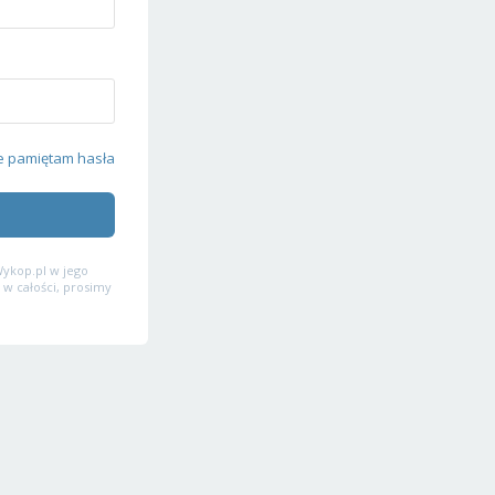
e pamiętam hasła
ykop.pl w jego
 w całości, prosimy