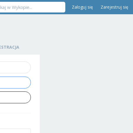
Zaloguj się
Zarejestruj się
ESTRACJA