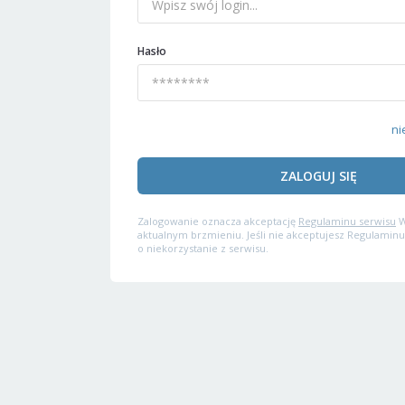
Hasło
ni
ZALOGUJ SIĘ
Zalogowanie oznacza akceptację
Regulaminu serwisu
W
aktualnym brzmieniu. Jeśli nie akceptujesz Regulaminu
o niekorzystanie z serwisu.