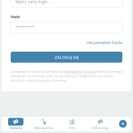
Hasło
nie pamiętam hasła
ZALOGUJ SIĘ
Zalogowanie oznacza akceptację
Regulaminu serwisu
Wykop.pl w jego
aktualnym brzmieniu. Jeśli nie akceptujesz Regulaminu w całości,
prosimy o niekorzystanie z serwisu.
Główna
Wykopalisko
Hity
Mikroblog