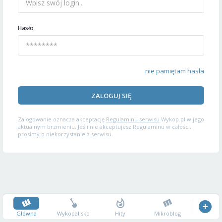
Hasło
nie pamiętam hasła
ZALOGUJ SIĘ
Zalogowanie oznacza akceptację
Regulaminu serwisu
Wykop.pl w jego
aktualnym brzmieniu. Jeśli nie akceptujesz Regulaminu w całości,
prosimy o niekorzystanie z serwisu.
Główna
Wykopalisko
Hity
Mikroblog