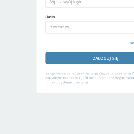
Hasło
ni
ZALOGUJ SIĘ
Zalogowanie oznacza akceptację
Regulaminu serwisu
W
aktualnym brzmieniu. Jeśli nie akceptujesz Regulaminu
o niekorzystanie z serwisu.