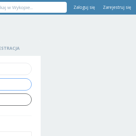
Zaloguj się
Zarejestruj się
ESTRACJA