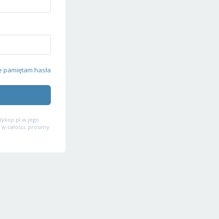
e pamiętam hasła
ykop.pl w jego
 w całości, prosimy