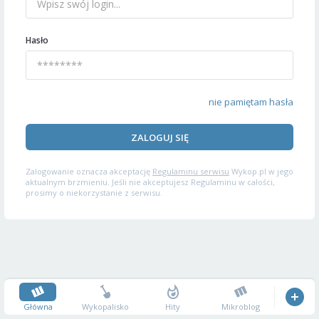
Hasło
nie pamiętam hasła
ZALOGUJ SIĘ
Zalogowanie oznacza akceptację
Regulaminu serwisu
Wykop.pl w jego
aktualnym brzmieniu. Jeśli nie akceptujesz Regulaminu w całości,
prosimy o niekorzystanie z serwisu.
Główna
Wykopalisko
Hity
Mikroblog