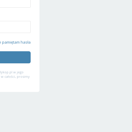
e pamiętam hasła
ykop.pl w jego
 w całości, prosimy