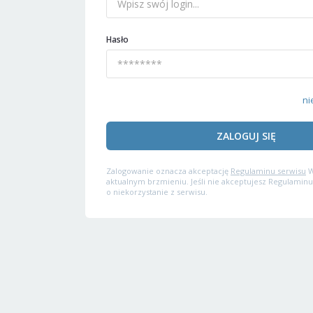
Hasło
ni
ZALOGUJ SIĘ
Zalogowanie oznacza akceptację
Regulaminu serwisu
W
aktualnym brzmieniu. Jeśli nie akceptujesz Regulaminu
o niekorzystanie z serwisu.