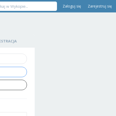
Zaloguj się
Zarejestruj się
ESTRACJA