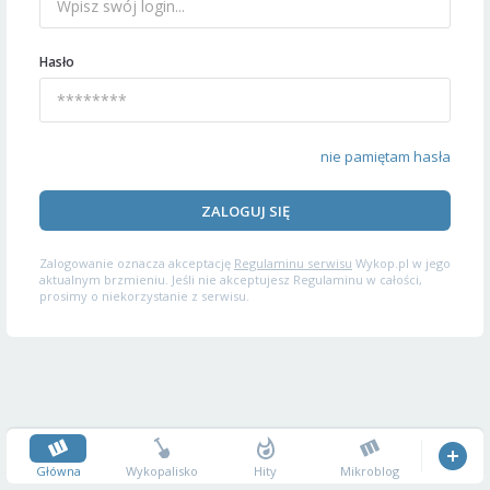
Hasło
nie pamiętam hasła
ZALOGUJ SIĘ
Zalogowanie oznacza akceptację
Regulaminu serwisu
Wykop.pl w jego
aktualnym brzmieniu. Jeśli nie akceptujesz Regulaminu w całości,
prosimy o niekorzystanie z serwisu.
Główna
Wykopalisko
Hity
Mikroblog