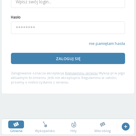
Hasło
nie pamiętam hasła
ZALOGUJ SIĘ
Zalogowanie oznacza akceptację
Regulaminu serwisu
Wykop.pl w jego
aktualnym brzmieniu. Jeśli nie akceptujesz Regulaminu w całości,
prosimy o niekorzystanie z serwisu.
Główna
Wykopalisko
Hity
Mikroblog