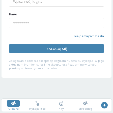
Hasło
nie pamiętam hasła
ZALOGUJ SIĘ
Zalogowanie oznacza akceptację
Regulaminu serwisu
Wykop.pl w jego
aktualnym brzmieniu. Jeśli nie akceptujesz Regulaminu w całości,
prosimy o niekorzystanie z serwisu.
Główna
Wykopalisko
Hity
Mikroblog