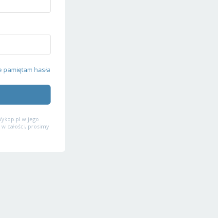
e pamiętam hasła
ykop.pl w jego
 w całości, prosimy