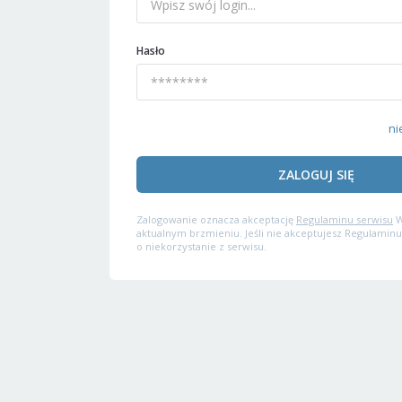
Hasło
ni
ZALOGUJ SIĘ
Zalogowanie oznacza akceptację
Regulaminu serwisu
W
aktualnym brzmieniu. Jeśli nie akceptujesz Regulaminu
o niekorzystanie z serwisu.