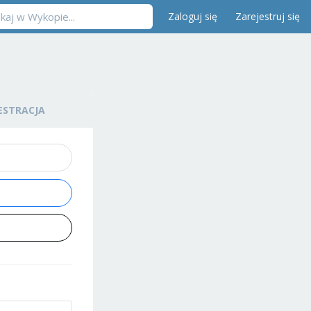
Zaloguj się
Zarejestruj się
ESTRACJA