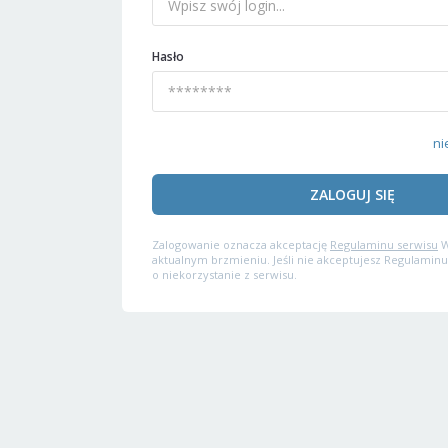
Hasło
ni
ZALOGUJ SIĘ
Zalogowanie oznacza akceptację
Regulaminu serwisu
W
aktualnym brzmieniu. Jeśli nie akceptujesz Regulaminu
o niekorzystanie z serwisu.