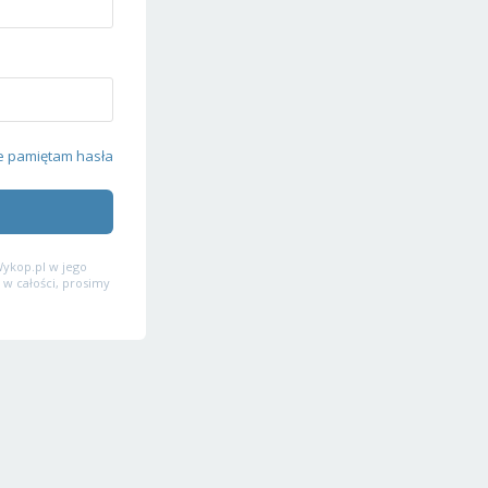
e pamiętam hasła
ykop.pl w jego
 w całości, prosimy