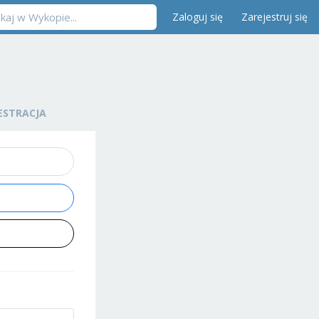
Zaloguj się
Zarejestruj się
ESTRACJA