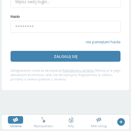
Hasło
nie pamiętam hasła
ZALOGUJ SIĘ
Zalogowanie oznacza akceptację
Regulaminu serwisu
Wykop.pl w jego
aktualnym brzmieniu. Jeśli nie akceptujesz Regulaminu w całości,
prosimy o niekorzystanie z serwisu.
Główna
Wykopalisko
Hity
Mikroblog