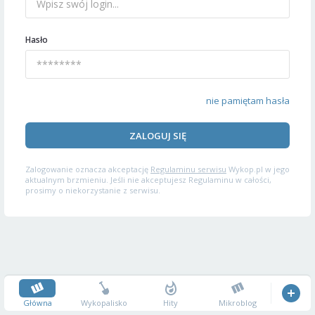
Hasło
nie pamiętam hasła
ZALOGUJ SIĘ
Zalogowanie oznacza akceptację
Regulaminu serwisu
Wykop.pl w jego
aktualnym brzmieniu. Jeśli nie akceptujesz Regulaminu w całości,
prosimy o niekorzystanie z serwisu.
Główna
Wykopalisko
Hity
Mikroblog