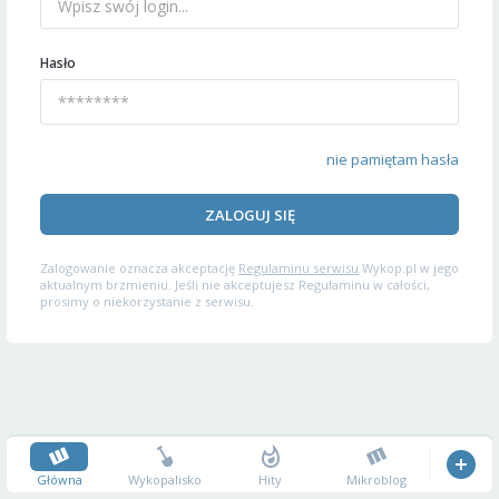
Hasło
nie pamiętam hasła
ZALOGUJ SIĘ
Zalogowanie oznacza akceptację
Regulaminu serwisu
Wykop.pl w jego
aktualnym brzmieniu. Jeśli nie akceptujesz Regulaminu w całości,
prosimy o niekorzystanie z serwisu.
Główna
Wykopalisko
Hity
Mikroblog