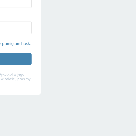
e pamiętam hasła
ykop.pl w jego
 w całości, prosimy