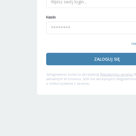
Hasło
ni
ZALOGUJ SIĘ
Zalogowanie oznacza akceptację
Regulaminu serwisu
W
aktualnym brzmieniu. Jeśli nie akceptujesz Regulaminu
o niekorzystanie z serwisu.