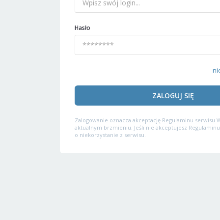
Hasło
ni
ZALOGUJ SIĘ
Zalogowanie oznacza akceptację
Regulaminu serwisu
W
aktualnym brzmieniu. Jeśli nie akceptujesz Regulaminu
o niekorzystanie z serwisu.