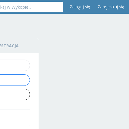
Zaloguj się
Zarejestruj się
ESTRACJA