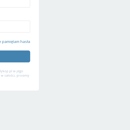
e pamiętam hasła
ykop.pl w jego
 w całości, prosimy