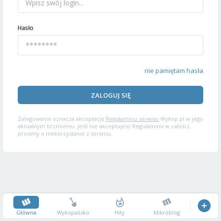
Hasło
nie pamiętam hasła
ZALOGUJ SIĘ
Zalogowanie oznacza akceptację
Regulaminu serwisu
Wykop.pl w jego
aktualnym brzmieniu. Jeśli nie akceptujesz Regulaminu w całości,
prosimy o niekorzystanie z serwisu.
Główna
Wykopalisko
Hity
Mikroblog