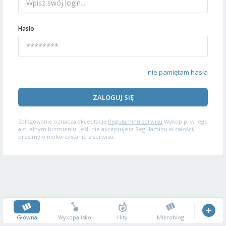
Hasło
nie pamiętam hasła
ZALOGUJ SIĘ
Zalogowanie oznacza akceptację
Regulaminu serwisu
Wykop.pl w jego
aktualnym brzmieniu. Jeśli nie akceptujesz Regulaminu w całości,
prosimy o niekorzystanie z serwisu.
Główna
Wykopalisko
Hity
Mikroblog