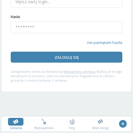
Hasło
nie pamiętam hasła
ZALOGUJ SIĘ
Zalogowanie oznacza akceptację
Regulaminu serwisu
Wykop.pl w jego
aktualnym brzmieniu. Jeśli nie akceptujesz Regulaminu w całości,
prosimy o niekorzystanie z serwisu.
Główna
Wykopalisko
Hity
Mikroblog