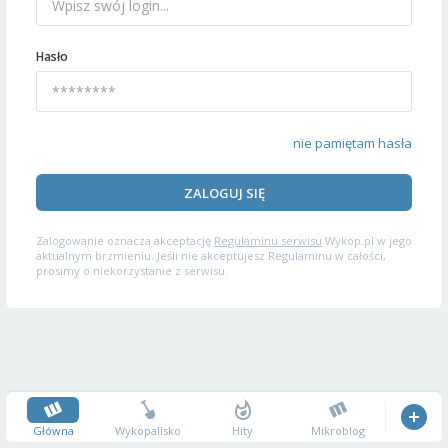
Hasło
nie pamiętam hasła
ZALOGUJ SIĘ
Zalogowanie oznacza akceptację
Regulaminu serwisu
Wykop.pl w jego
aktualnym brzmieniu. Jeśli nie akceptujesz Regulaminu w całości,
prosimy o niekorzystanie z serwisu.
Główna
Wykopalisko
Hity
Mikroblog