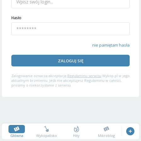
Hasło
nie pamiętam hasła
ZALOGUJ SIĘ
Zalogowanie oznacza akceptację
Regulaminu serwisu
Wykop.pl w jego
aktualnym brzmieniu. Jeśli nie akceptujesz Regulaminu w całości,
prosimy o niekorzystanie z serwisu.
Główna
Wykopalisko
Hity
Mikroblog