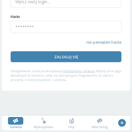
Hasło
nie pamiętam hasła
ZALOGUJ SIĘ
Zalogowanie oznacza akceptację
Regulaminu serwisu
Wykop.pl w jego
aktualnym brzmieniu. Jeśli nie akceptujesz Regulaminu w całości,
prosimy o niekorzystanie z serwisu.
Główna
Wykopalisko
Hity
Mikroblog