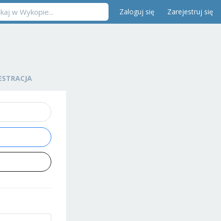
Zaloguj się
Zarejestruj się
ESTRACJA