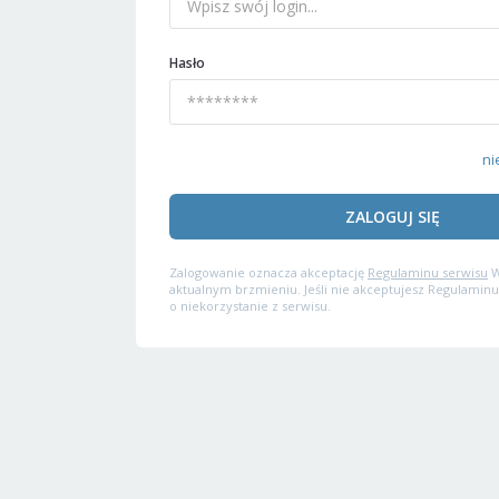
Hasło
ni
ZALOGUJ SIĘ
Zalogowanie oznacza akceptację
Regulaminu serwisu
W
aktualnym brzmieniu. Jeśli nie akceptujesz Regulaminu
o niekorzystanie z serwisu.