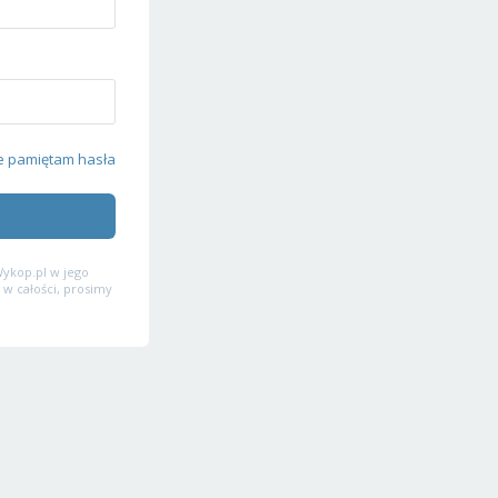
e pamiętam hasła
ykop.pl w jego
 w całości, prosimy