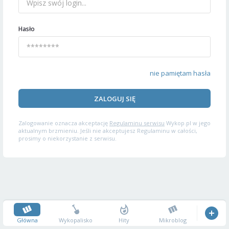
Hasło
nie pamiętam hasła
ZALOGUJ SIĘ
Zalogowanie oznacza akceptację
Regulaminu serwisu
Wykop.pl w jego
aktualnym brzmieniu. Jeśli nie akceptujesz Regulaminu w całości,
prosimy o niekorzystanie z serwisu.
Główna
Wykopalisko
Hity
Mikroblog