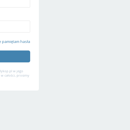
e pamiętam hasła
ykop.pl w jego
 w całości, prosimy