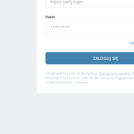
Hasło
ni
ZALOGUJ SIĘ
Zalogowanie oznacza akceptację
Regulaminu serwisu
W
aktualnym brzmieniu. Jeśli nie akceptujesz Regulaminu
o niekorzystanie z serwisu.