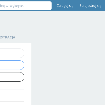
Zaloguj się
Zarejestruj się
ESTRACJA