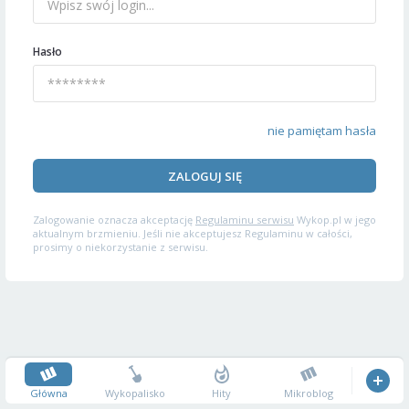
Hasło
nie pamiętam hasła
ZALOGUJ SIĘ
Zalogowanie oznacza akceptację
Regulaminu serwisu
Wykop.pl w jego
aktualnym brzmieniu. Jeśli nie akceptujesz Regulaminu w całości,
prosimy o niekorzystanie z serwisu.
Główna
Wykopalisko
Hity
Mikroblog