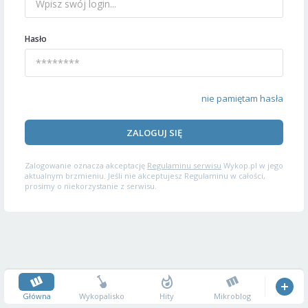
Hasło
nie pamiętam hasła
ZALOGUJ SIĘ
Zalogowanie oznacza akceptację
Regulaminu serwisu
Wykop.pl w jego
aktualnym brzmieniu. Jeśli nie akceptujesz Regulaminu w całości,
prosimy o niekorzystanie z serwisu.
Główna
Wykopalisko
Hity
Mikroblog