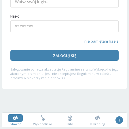
Hasło
nie pamiętam hasła
ZALOGUJ SIĘ
Zalogowanie oznacza akceptację
Regulaminu serwisu
Wykop.pl w jego
aktualnym brzmieniu. Jeśli nie akceptujesz Regulaminu w całości,
prosimy o niekorzystanie z serwisu.
Główna
Wykopalisko
Hity
Mikroblog