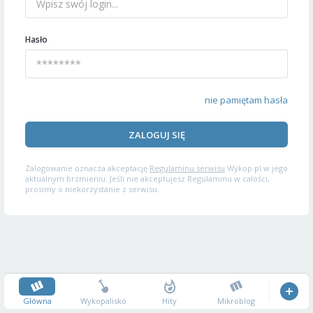
Hasło
nie pamiętam hasła
ZALOGUJ SIĘ
Zalogowanie oznacza akceptację
Regulaminu serwisu
Wykop.pl w jego
aktualnym brzmieniu. Jeśli nie akceptujesz Regulaminu w całości,
prosimy o niekorzystanie z serwisu.
Główna
Wykopalisko
Hity
Mikroblog