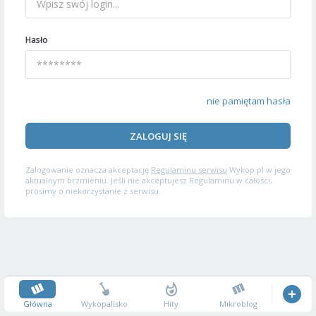
Hasło
nie pamiętam hasła
ZALOGUJ SIĘ
Zalogowanie oznacza akceptację
Regulaminu serwisu
Wykop.pl w jego
aktualnym brzmieniu. Jeśli nie akceptujesz Regulaminu w całości,
prosimy o niekorzystanie z serwisu.
Główna
Wykopalisko
Hity
Mikroblog