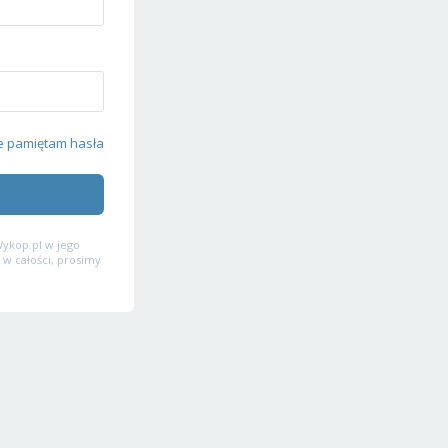
e pamiętam hasła
ykop.pl w jego
 w całości, prosimy