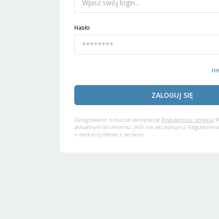
Hasło
ni
ZALOGUJ SIĘ
Zalogowanie oznacza akceptację
Regulaminu serwisu
W
aktualnym brzmieniu. Jeśli nie akceptujesz Regulaminu
o niekorzystanie z serwisu.