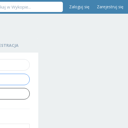
Zaloguj się
Zarejestruj się
ESTRACJA