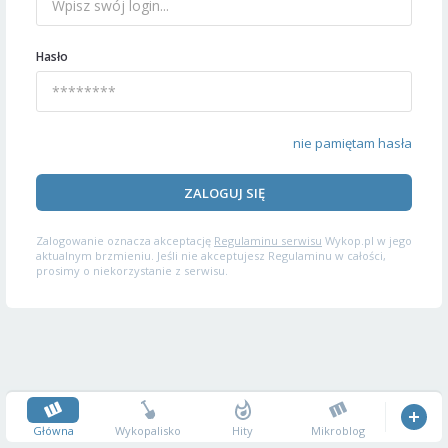
Hasło
nie pamiętam hasła
ZALOGUJ SIĘ
Zalogowanie oznacza akceptację
Regulaminu serwisu
Wykop.pl w jego
aktualnym brzmieniu. Jeśli nie akceptujesz Regulaminu w całości,
prosimy o niekorzystanie z serwisu.
Główna
Wykopalisko
Hity
Mikroblog