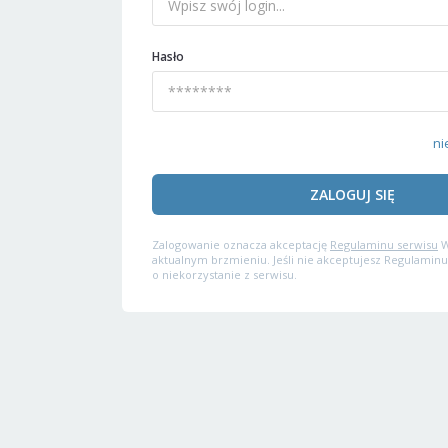
Hasło
ni
ZALOGUJ SIĘ
Zalogowanie oznacza akceptację
Regulaminu serwisu
W
aktualnym brzmieniu. Jeśli nie akceptujesz Regulaminu
o niekorzystanie z serwisu.