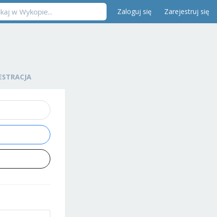
Zaloguj się
Zarejestruj się
ESTRACJA