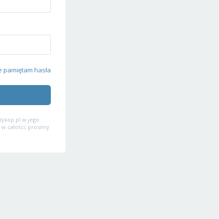
e pamiętam hasła
ykop.pl w jego
 w całości, prosimy