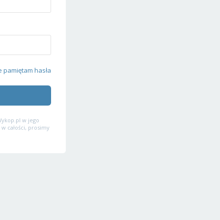
e pamiętam hasła
ykop.pl w jego
 w całości, prosimy