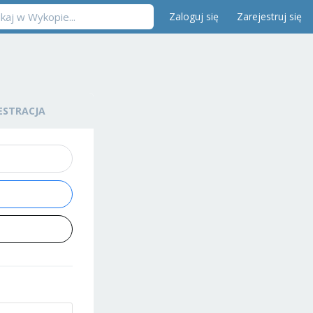
Zaloguj się
Zarejestruj się
ESTRACJA