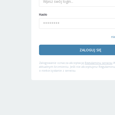
Hasło
ni
ZALOGUJ SIĘ
Zalogowanie oznacza akceptację
Regulaminu serwisu
W
aktualnym brzmieniu. Jeśli nie akceptujesz Regulaminu
o niekorzystanie z serwisu.