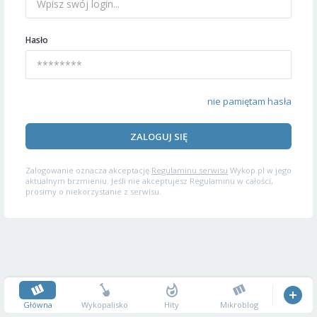
Hasło
nie pamiętam hasła
ZALOGUJ SIĘ
Zalogowanie oznacza akceptację
Regulaminu serwisu
Wykop.pl w jego
aktualnym brzmieniu. Jeśli nie akceptujesz Regulaminu w całości,
prosimy o niekorzystanie z serwisu.
Główna
Wykopalisko
Hity
Mikroblog