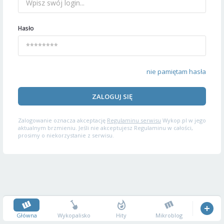
Hasło
nie pamiętam hasła
ZALOGUJ SIĘ
Zalogowanie oznacza akceptację
Regulaminu serwisu
Wykop.pl w jego
aktualnym brzmieniu. Jeśli nie akceptujesz Regulaminu w całości,
prosimy o niekorzystanie z serwisu.
Główna
Wykopalisko
Hity
Mikroblog