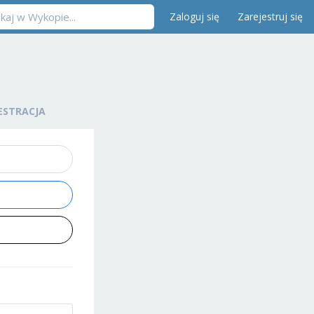
Zaloguj się
Zarejestruj się
ESTRACJA