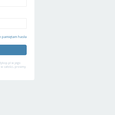
e pamiętam hasła
ykop.pl w jego
 w całości, prosimy