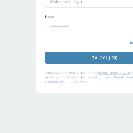
Hasło
ni
ZALOGUJ SIĘ
Zalogowanie oznacza akceptację
Regulaminu serwisu
W
aktualnym brzmieniu. Jeśli nie akceptujesz Regulaminu
o niekorzystanie z serwisu.