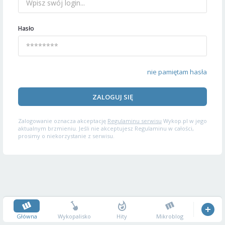
Hasło
nie pamiętam hasła
ZALOGUJ SIĘ
Zalogowanie oznacza akceptację
Regulaminu serwisu
Wykop.pl w jego
aktualnym brzmieniu. Jeśli nie akceptujesz Regulaminu w całości,
prosimy o niekorzystanie z serwisu.
Główna
Wykopalisko
Hity
Mikroblog