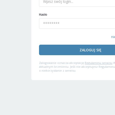
Hasło
ni
ZALOGUJ SIĘ
Zalogowanie oznacza akceptację
Regulaminu serwisu
W
aktualnym brzmieniu. Jeśli nie akceptujesz Regulaminu
o niekorzystanie z serwisu.