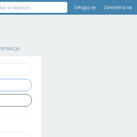
Zaloguj się
Zarejestruj się
ESTRACJA