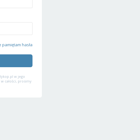
e pamiętam hasła
ykop.pl w jego
 w całości, prosimy