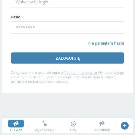
Hasło
nie pamiętam hasła
ZALOGUJ SIĘ
Zalogowanie oznacza akceptację
Regulaminu serwisu
Wykop.pl w jego
aktualnym brzmieniu. Jeśli nie akceptujesz Regulaminu w całości,
prosimy o niekorzystanie z serwisu.
Główna
Wykopalisko
Hity
Mikroblog