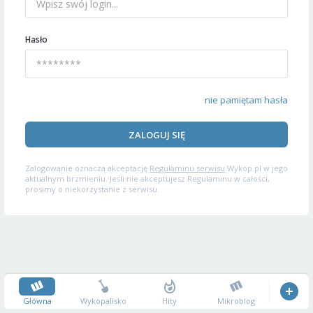
Hasło
nie pamiętam hasła
ZALOGUJ SIĘ
Zalogowanie oznacza akceptację
Regulaminu serwisu
Wykop.pl w jego
aktualnym brzmieniu. Jeśli nie akceptujesz Regulaminu w całości,
prosimy o niekorzystanie z serwisu.
Główna
Wykopalisko
Hity
Mikroblog