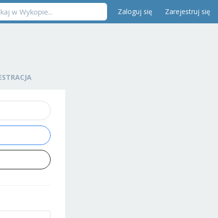
Zaloguj się
Zarejestruj się
ESTRACJA