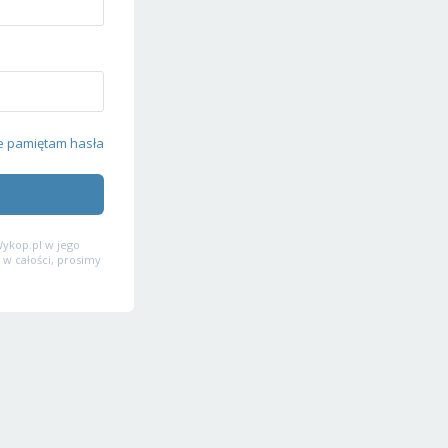
e pamiętam hasła
ykop.pl w jego
 w całości, prosimy