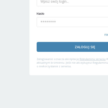
Hasło
ni
ZALOGUJ SIĘ
Zalogowanie oznacza akceptację
Regulaminu serwisu
W
aktualnym brzmieniu. Jeśli nie akceptujesz Regulaminu
o niekorzystanie z serwisu.