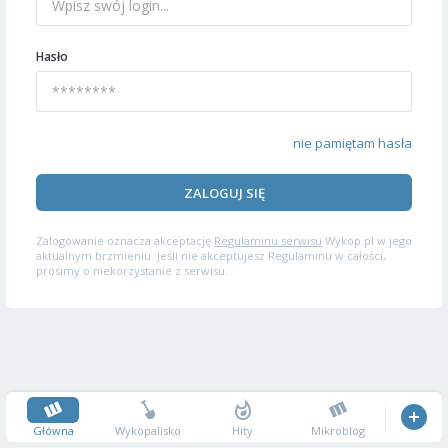
Hasło
nie pamiętam hasła
ZALOGUJ SIĘ
Zalogowanie oznacza akceptację
Regulaminu serwisu
Wykop.pl w jego
aktualnym brzmieniu. Jeśli nie akceptujesz Regulaminu w całości,
prosimy o niekorzystanie z serwisu.
Główna
Wykopalisko
Hity
Mikroblog