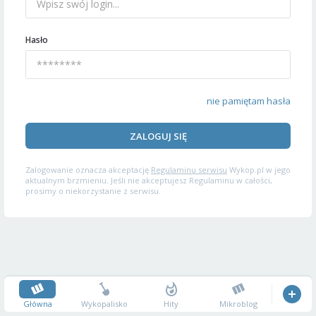
Hasło
nie pamiętam hasła
ZALOGUJ SIĘ
Zalogowanie oznacza akceptację
Regulaminu serwisu
Wykop.pl w jego
aktualnym brzmieniu. Jeśli nie akceptujesz Regulaminu w całości,
prosimy o niekorzystanie z serwisu.
Główna
Wykopalisko
Hity
Mikroblog