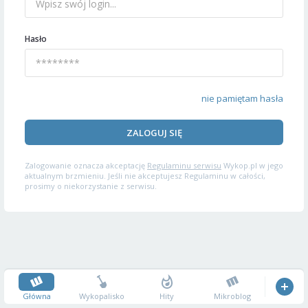
Hasło
nie pamiętam hasła
ZALOGUJ SIĘ
Zalogowanie oznacza akceptację
Regulaminu serwisu
Wykop.pl w jego
aktualnym brzmieniu. Jeśli nie akceptujesz Regulaminu w całości,
prosimy o niekorzystanie z serwisu.
Główna
Wykopalisko
Hity
Mikroblog