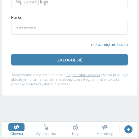
Hasło
nie pamiętam hasła
ZALOGUJ SIĘ
Zalogowanie oznacza akceptację
Regulaminu serwisu
Wykop.pl w jego
aktualnym brzmieniu. Jeśli nie akceptujesz Regulaminu w całości,
prosimy o niekorzystanie z serwisu.
Główna
Wykopalisko
Hity
Mikroblog