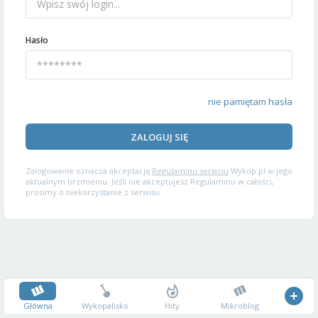
Hasło
nie pamiętam hasła
ZALOGUJ SIĘ
Zalogowanie oznacza akceptację
Regulaminu serwisu
Wykop.pl w jego
aktualnym brzmieniu. Jeśli nie akceptujesz Regulaminu w całości,
prosimy o niekorzystanie z serwisu.
Główna
Wykopalisko
Hity
Mikroblog